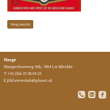
Bericht
navigatie
Vorig bericht
Slaege
Dinxperloseweg 26b
,
7064 LA
Silvolde
T
+31 (0)6 22 30 04 53
E
jthf.steverink@planet.nl
