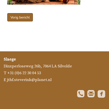
Bericht
navigatie
Vorig bericht
Slaege
Dinxperloseweg 26b
,
7064 LA
Silvolde
T
+31 (0)6 22 30 04 53
E
jthf.steverink@planet.nl
