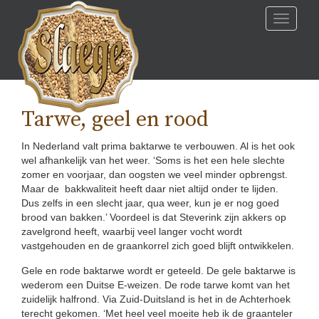
Skip
Toggle
to
navigati
content
Tarwe, geel en rood
In Nederland valt prima baktarwe te verbouwen. Al is het ook
wel afhankelijk van het weer. ‘Soms is het een hele slechte
zomer en voorjaar, dan oogsten we veel minder opbrengst.
Maar de bakkwaliteit heeft daar niet altijd onder te lijden.
Dus zelfs in een slecht jaar, qua weer, kun je er nog goed
brood van bakken.’ Voordeel is dat Steverink zijn akkers op
zavelgrond heeft, waarbij veel langer vocht wordt
vastgehouden en de graankorrel zich goed blijft ontwikkelen.
Gele en rode baktarwe wordt er geteeld. De gele baktarwe is
wederom een Duitse E-weizen. De rode tarwe komt van het
zuidelijk halfrond. Via Zuid-Duitsland is het in de Achterhoek
terecht gekomen. ‘Met heel veel moeite heb ik de graanteler