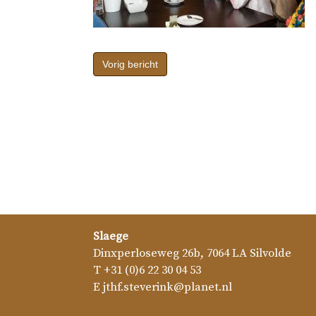
Bericht
navigatie
Vorig bericht
Slaege
Dinxperloseweg 26b
,
7064 LA
Silvolde
T
+31 (0)6 22 30 04 53
E
jthf.steverink@planet.nl