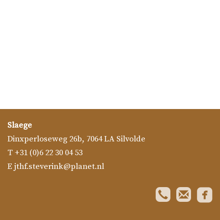
Slaege
Dinxperloseweg 26b
,
7064 LA
Silvolde
T
+31 (0)6 22 30 04 53
E
jthf.steverink@planet.nl
