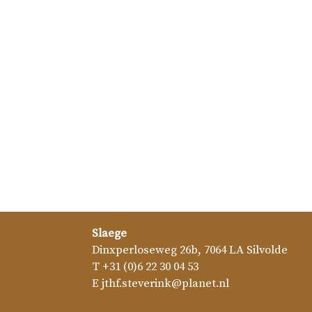
Slaege
Dinxperloseweg 26b
,
7064 LA
Silvolde
T
+31 (0)6 22 30 04 53
E
jthf.steverink@planet.nl