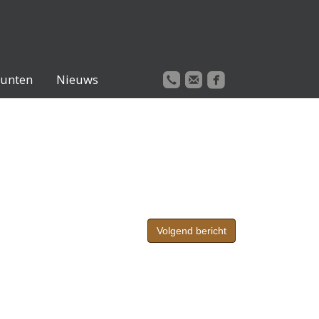

unten
Nieuws
Volgend bericht