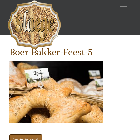
Skip
Toggle
to
navigati
content
Boer-Bakker-Feest-5
Bericht
navigatie
Vorig bericht