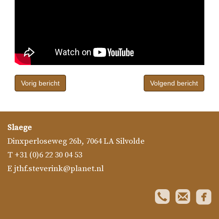
Bericht
navigatie
Vorig bericht
Volgend bericht
Slaege
Dinxperloseweg 26b
,
7064 LA
Silvolde
T
+31 (0)6 22 30 04 53
E
jthf.steverink@planet.nl
